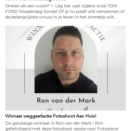
Stralen als een icoon? ✨ Leg het vast tijdens onze TOM
FORD Moederdag Soirée! Of je nu jezelf wilt verwennen of
de belangrijkste vrouw in je leven in het zonnetje wilt
zetten, wij maken er een onvergetelijke middag van bij
Leezr Optiek. Wat kun je verwachten? Exclusieve Korting:
Ontvang €50 korting op de gehele collectie TOM FORD
zonnebrillen. 😎 Mini Fotoshoot: Laat je professioneel
vastleggen met je nieuwe look. Luxe Verwennerij: Geniet
van feestelijke hapjes en drankjes terwijl je shopt. Details
van het event: 📅 Wanneer: 16 mei 🕚 Tijd: 11:00 – 16:00 uur
📍 Locatie: Leezr Optiek, Ackershof 45, Pijnacker Zien we je
daar? Neem je moeder, oma of beste vriendin mee en
ontdek de tijdloze elegantie van TOM FORD. 🥂✨
Winnaar weggeefactie Fotoshoot Aan Huis!
De gelukkige winnaar is Ron van der Mark ! Ron
gefeliciteerd met deze fotoshoot sessie voor Fotoshoot