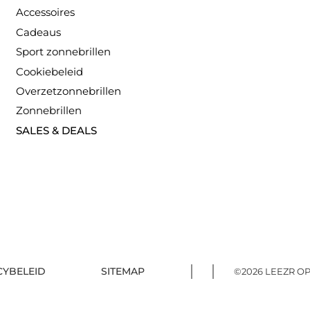
Accessoires
Cadeaus
Sport zonnebrillen
Cookiebeleid
Overzetzonnebrillen
Zonnebrillen
SALES & DEALS
CYBELEID
SITEMAP
©2026 LEEZR OP