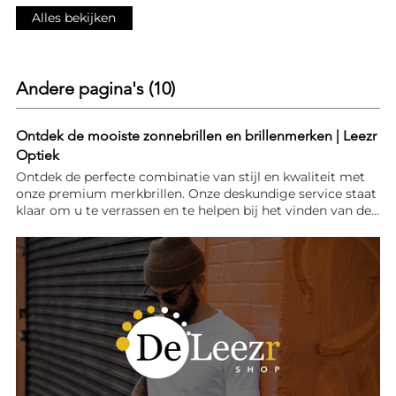
deze winactie. Wellicht niet gewonnen maar niet getreurd,
Alles bekijken
dit was niet de laatste actie die wij houden. Dus hou ons
goed in de gaten en wie weet ben jij onze volgende
winnaar! #LeezrOptiek #fotoshootaanhuis
#leezroptiekbyathonie #LeezrFah
Andere pagina's (10)
Ontdek de mooiste zonnebrillen en brillenmerken | Leezr
Optiek
Ontdek de perfecte combinatie van stijl en kwaliteit met
onze premium merkbrillen. Onze deskundige service staat
klaar om u te verrassen en te helpen bij het vinden van de
ideale bril die past bij uw unieke stijl en behoeften. Bezoek
ons vandaag nog en trakteer uw ogen op de luxe die ze
verdienen. Met onze uitgebreide collectie vindt u
gegarandeerd de perfecte match. Ontdek de mooiste
zonnebrillen en brillenmerken MERKEN De Crème de la
Crème in Oogmode Modetrends kunnen komen en gaan,
maar authentieke en kenmerkende stijlen blijven tijdloos.
Bij Leezr Optiek zijn we trots om samen te werken met de
meest gerenommeerde merken die tijdloze eyewear
creëren, geliefd bij miljoenen vrouwen en mannen
wereldwijd. Daarom hebben we het volste vertrouwen in