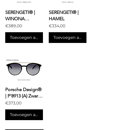
SERENGETI® |
SERENGETI® |
WINONA
HAMEL
(SS528001)
€389,00
€334,00
Glanzend zwart
Toevoegen aan winkelwagen
Toevoegen aan winkelwagen
Porsche Design®
| P'8913 (A) Zwart-
goud
€373,00
Toevoegen aan winkelwagen