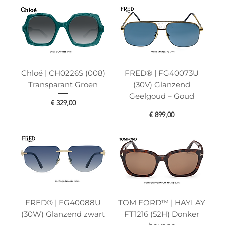
Chloé | CH0226S (008)
FRED® | FG40073U
Transparant Groen
(30V) Glanzend
Geelgoud – Goud
Prijs
€ 329,00
Prijs
€ 899,00
FRED® | FG40088U
TOM FORD™ | HAYLAY
(30W) Glanzend zwart
FT1216 (52H) Donker