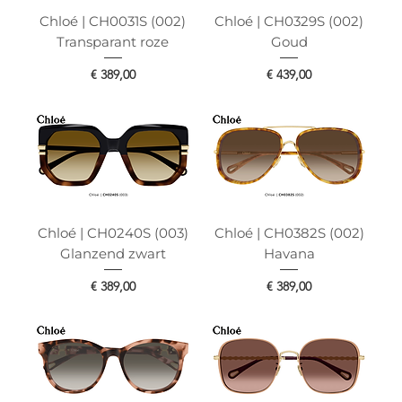
Chloé | CH0031S (002)
Chloé | CH0329S (002)
Transparant roze
Goud
Prijs
Prijs
€ 389,00
€ 439,00
Chloé | CH0240S (003)
Chloé | CH0382S (002)
Glanzend zwart
Havana
Prijs
Prijs
€ 389,00
€ 389,00