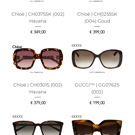
Chloé | CH0375SK (002)
Chloé | CH0255SK
Havana
(004) Goud
Prijs
Prijs
€ 349,00
€ 399,00
Chloé | CH0301S (002)
GUCCI™ | GG0762S
Havana
(002)
Prijs
Prijs
€ 379,00
€ 199,00