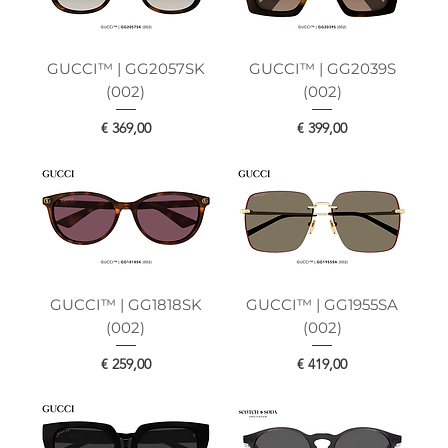
GUCCI™ | GG2057SK
GUCCI™ | GG2039S
(002)
(002)
Prijs
Prijs
€ 369,00
€ 399,00
GUCCI™ | GG1818SK
GUCCI™ | GG1955SA
(002)
(002)
Prijs
Prijs
€ 259,00
€ 419,00