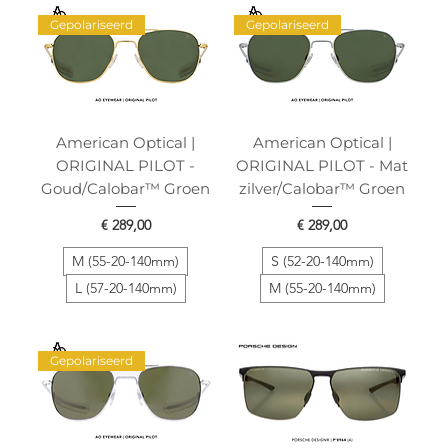
Gepolariseerd
Gepolariseerd
American Optical |
American Optical |
ORIGINAL PILOT -
ORIGINAL PILOT - Mat
Goud/Calobar™ Groen
zilver/Calobar™ Groen
Prijs
Prijs
€ 289,00
€ 289,00
M (55-20-140mm)
S (52-20-140mm)
L (57-20-140mm)
M (55-20-140mm)
Gepolariseerd