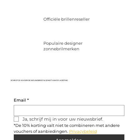
Officiële brillenreseller
Populaire designer
zonnebrilmerken
SCHRIJF JE IN VOOR DE NIEUWSBRIEF & GENIET VAN 10% KORTING
Email
*
Ja, schrijf mij in voor uw nieuwsbrief.
*De 10% korting valt niet te combineren met andere 
vouchers of aanbiedingen. 
Privacybeleid