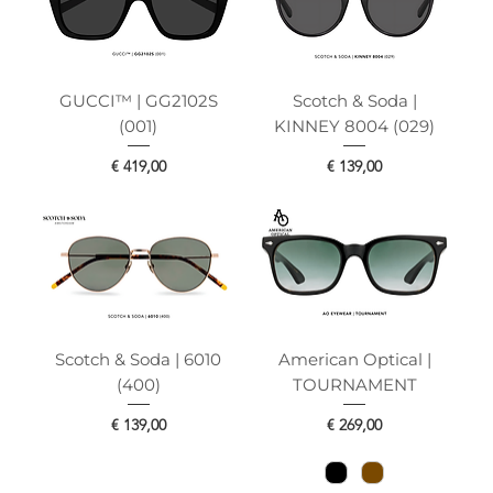
GUCCI™ | GG2102S
Scotch & Soda |
(001)
KINNEY 8004 (029)
Prijs
Prijs
€ 419,00
€ 139,00
Scotch & Soda | 6010
American Optical |
(400)
TOURNAMENT
Prijs
Prijs
€ 139,00
€ 269,00