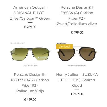
American Optical |
Porsche Design® |
ORIGINAL PILOT -
P'8964 (A) Carbon
Zilver/Calobar™ Groen
Fiber #2 -
Zwart/Palladium zilver
Prijs
€ 289,00
Prijs
€ 499,00
Limited
Porsche Design® |
Henry Jullien | SUZUKA
P'8977 (B417) Carbon
LTD (GGC19) Zwart &
Fiber #3 -
Goud
Palladium/Grijs
Prijs
€ 659,00
Prijs
€ 499,00