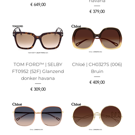
havana
Prijs
€ 649,00
Prijs
€ 379,00
TOM FORD™ | SELBY
Chloé | CH0327S (006)
FT0952 (52F) Glanzend
Bruin
donker havana
Prijs
€ 409,00
Prijs
€ 309,00