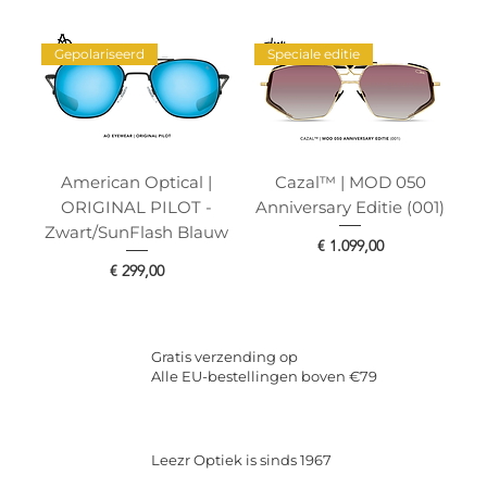
Gepolariseerd
Speciale editie
American Optical |
Cazal™ | MOD 050
ORIGINAL PILOT -
Anniversary Editie (001)
Zwart/SunFlash Blauw
Prijs
€ 1.099,00
Prijs
€ 299,00
Gratis verzending op
Alle EU-bestellingen boven €79
Leezr Optiek is sinds 1967