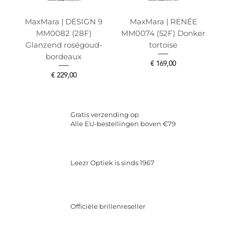
MaxMara | DESIGN 9
MaxMara | RENÉE
MM0082 (28F)
MM0074 (52F) Donker
Glanzend roségoud-
tortoise
bordeaux
Prijs
€ 169,00
Prijs
€ 229,00
Gratis verzending op
Alle EU-bestellingen boven €79
Leezr Optiek is sinds 1967
Officiële brillenreseller