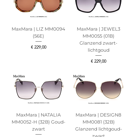
MaxMara | LIZ MM0094
MaxMara | JEWEL3
(56E)
MM0055 (01B)
Glanzend zwart-
Prijs
€ 229,00
lichtgoud
Prijs
€ 229,00
MaxMara | NATALIA
MaxMara | DESIGN8
MM0052-H (32B) Goud-
MM0081 (32B)
zwart
Glanzend lichtgoud-
zwart