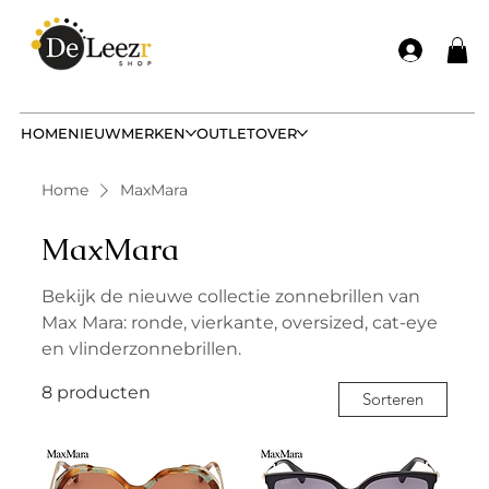
HOME
NIEUW
MERKEN
OUTLET
OVER
Home
MaxMara
MaxMara
Bekijk de nieuwe collectie zonnebrillen van
Max Mara: ronde, vierkante, oversized, cat-eye
en vlinderzonnebrillen.
8 producten
Sorteren