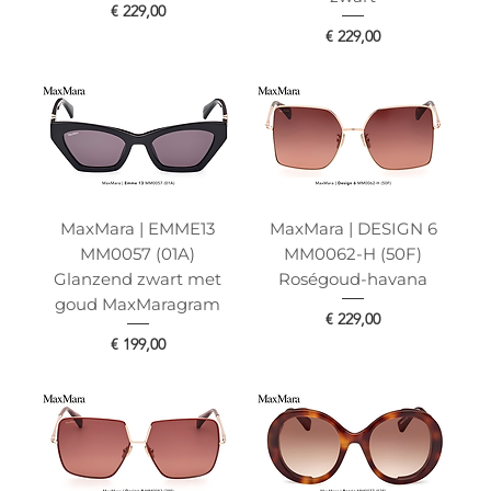
Prijs
€ 229,00
Prijs
€ 229,00
MaxMara | EMME13
MaxMara | DESIGN 6
MM0057 (01A)
MM0062-H (50F)
Glanzend zwart met
Roségoud-havana
goud MaxMaragram
Prijs
€ 229,00
Prijs
€ 199,00