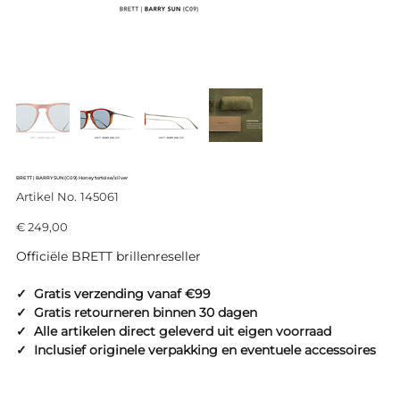
BRETT | BARRY SUN (C09) Honey tortoise/zilver
Productcode
Artikel No.
145061
145061
Prijs
€ 249,00
Officiële BRETT brillenreseller
✓ Gratis verzending vanaf €99
✓ Gratis retourneren binnen 30 dagen
✓ Alle artikelen direct geleverd uit eigen voorraad
✓ Inclusief originele verpakking en eventuele accessoires