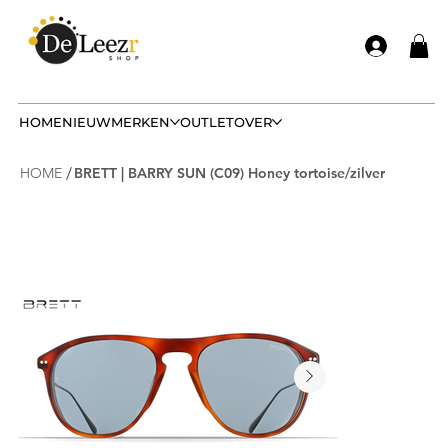
HOME
NIEUW
MERKEN
OUTLET
OVER
/
HOME
BRETT | BARRY SUN (C09) Honey tortoise/zilver