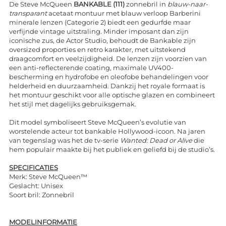
De Steve McQueen
BANKABLE (111)
zonnebril in
blauw-naar-
transparant
acetaat montuur met blauw verloop Barberini
minerale lenzen (Categorie 2) biedt een gedurfde maar
verfijnde vintage uitstraling. Minder imposant dan zijn
iconische zus, de Actor Studio, behoudt de Bankable zijn
oversized proporties en retro karakter, met uitstekend
draagcomfort en veelzijdigheid. De lenzen zijn voorzien van
een anti-reflecterende coating, maximale UV400-
bescherming en hydrofobe en oleofobe behandelingen voor
helderheid en duurzaamheid. Dankzij het royale formaat is
het montuur geschikt voor alle optische glazen en combineert
het stijl met dagelijks gebruiksgemak.
Dit model symboliseert Steve McQueen’s evolutie van
worstelende acteur tot bankable Hollywood-icoon. Na jaren
van tegenslag was het de tv-serie
Wanted: Dead or Alive
die
hem populair maakte bij het publiek en geliefd bij de studio’s.
SPECIFICATIES
Merk: Steve McQueen™
Geslacht: Unisex
Soort bril: Zonnebril
MODELINFORMATIE