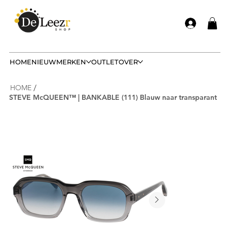
HOME
NIEUW
MERKEN
OUTLET
OVER
/
HOME
STEVE McQUEEN™ | BANKABLE (111) Blauw naar transparant