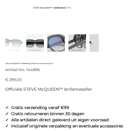
STEVE McQUEEN™ | BANKABLE (111) Blauw naar transparant
Productcode
Artikel No.
144896
144896
Prijs
€ 299,00
Officiële STEVE McQUEEN™ brillenreseller
✓ Gratis verzending vanaf €99
✓ Gratis retourneren binnen 30 dagen
✓ Alle artikelen direct geleverd uit eigen voorraad
✓ Inclusief originele verpakking en eventuele accessoires