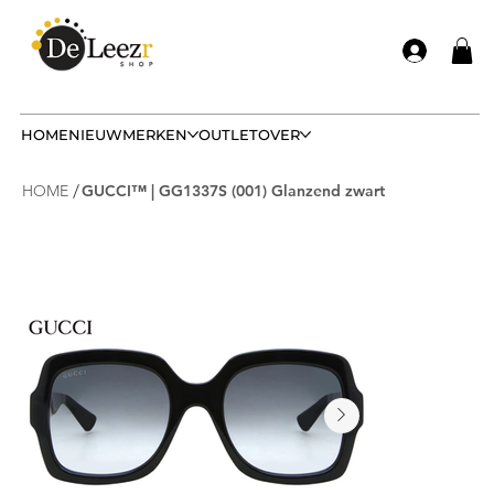
HOME
NIEUW
MERKEN
OUTLET
OVER
/
HOME
GUCCI™ | GG1337S (001) Glanzend zwart