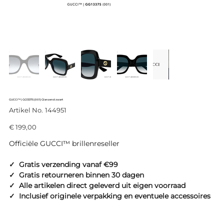
GUCCI™ | GG1337S (001) Glanzend zwart
Productcode
Artikel No.
144951
144951
Prijs
€ 199,00
Officiële GUCCI™ brillenreseller
✓ Gratis verzending vanaf €99
✓ Gratis retourneren binnen 30 dagen
✓ Alle artikelen direct geleverd uit eigen voorraad
✓ Inclusief originele verpakking en eventuele accessoires