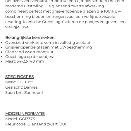
het oversized vierkante montuur een tijdloos silhouet met een
moderne uitstraling. De glanzend zwarte afwerking
combineert perfect met grijsverlopende glazen die 100% UV-
bescherming bieden en zorgen voor een verfijnde visuele
ervaring. Iconische Gucci-logo’s sieren de pootjes en geven een
vleugje luxe.
Belangrijkste kenmerken:
Oversized vierkante vorm in volledig acetaat
Grijsverlopende glazen met UV-bescherming
Glanzend zwart montuur
Gucci-logo op de pootjes
Maat: 54-22-140 mm
SPECIFICATIES
Merk: GUCCI™
Geslacht: Dames
Soort bril: Zonnebril
MODELINFORMATIE
Model: GG1337S
Kleur code: Glanzend zwart (001)