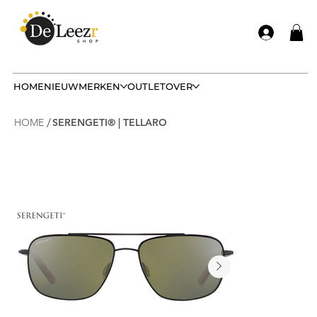
HOME
NIEUW
MERKEN
OUTLET
OVER
/
HOME
SERENGETI® | TELLARO