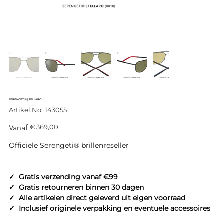
SERENGETI® | TELLARO
Productcode
Artikel No.
143055
143055
Prijs
Vanaf
€ 369,00
Officiële Serengeti® brillenreseller
✓ Gratis verzending vanaf €99
✓ Gratis retourneren binnen 30 dagen
✓ Alle artikelen direct geleverd uit eigen voorraad
✓ Inclusief originele verpakking en eventuele accessoires