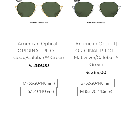
American Optical |
American Optical |
ORIGINAL PILOT -
ORIGINAL PILOT -
Goud/Calobar™ Groen
Mat zilver/Calobar™
Groen
Prijs
€ 289,00
Prijs
€ 289,00
M (55-20-140mm)
S (52-20-140mm)
L (57-20-140mm)
M (55-20-140mm)
Gepolariseerd
Limited
Limited