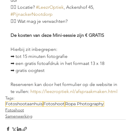
uur
👉🏽 Locatie? 
#LeezrOptiek
, Ackershof 45, 
#PijnackerNootdorp
👉🏽 Wat mag je verwachten?
De kosten van deze Mini-sessie zijn € GRATIS
Hierbij zit inbegrepen:
➡ tot 15 minuten fotografie
➡ een gratis fotoafdruk in het formaat 13 x 18
➡ gratis oogtest
Reserveren kan door het formulier op de website in 
te vullen: 
https://leezroptiek.nl/afspraakmaken.html
Tags:
Fotoshootaanhuis
Fotoshoot
Ropa Photography
Fotoshoot
Samenwerking