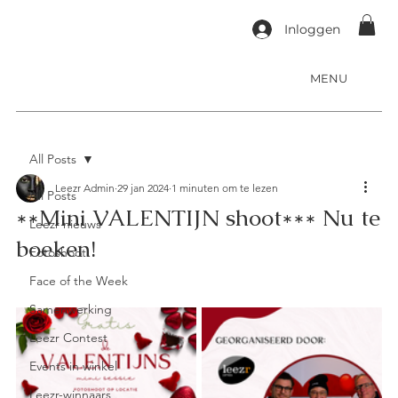
Inloggen
MENU
All Posts
Leezr Admin
29 jan 2024
1 minuten om te lezen
All Posts
**Mini VALENTIJN shoot*** Nu te
Leezr nieuws
boeken!
Fotoshoot
Face of the Week
Samenwerking
Leezr Contest
Events in winkel
Leezr-winnaars