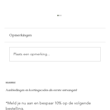
Opmerkingen
Plaats een opmerking...
De Strijd om de geblokte vlag: Mannen
Dag Racing Simulator Competitie 2025
NIEUWSBRIEF
Aanbiedingen en kortingscodes als eerste ontvangen!
*Meld je nu aan en bespaar 10% op de volgende
bestelling.