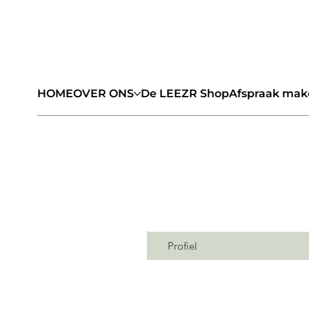
HOME
OVER ONS
De LEEZR Shop
Afspraak mak
Profiel