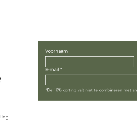
Voornaam
E-mail
*
e
*De 10% korting valt niet te combineren met a
ling.