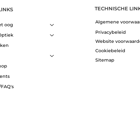
TECHNISCHE LIN
LINKS
Algemene voorwaa
et oog
Privacybeleid
Optiek
Website voorwaar
aken
Cookiebeleid
Sitemap
hop
ents
/FAQ's