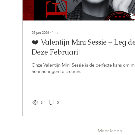
26 jan 2026
∙
1
min.
❤️ Valentijn Mini Sessie – Leg d
Deze Februari!
Onze Valentijn Mini Sessie is de perfecte kans om 
herinneringen te creëren.
5
0
Meer laden