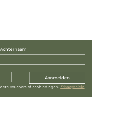
Achternaam
Aanmelden
ndere vouchers of aanbiedingen. 
Privacybeleid