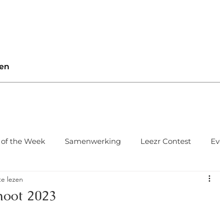
en
 of the Week
Samenwerking
Leezr Contest
Ev
e lezen
hoot 2023