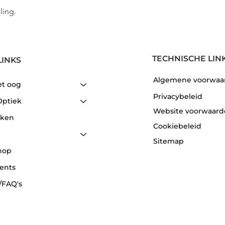
ling.
TECHNISCHE LIN
LINKS
Algemene voorwaa
et oog
Privacybeleid
Optiek
Website voorwaar
aken
Cookiebeleid
Sitemap
hop
ents
/FAQ's