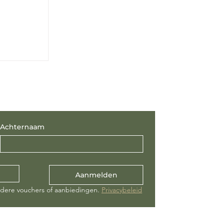
Achternaam
Aanmelden
ndere vouchers of aanbiedingen. 
Privacybeleid