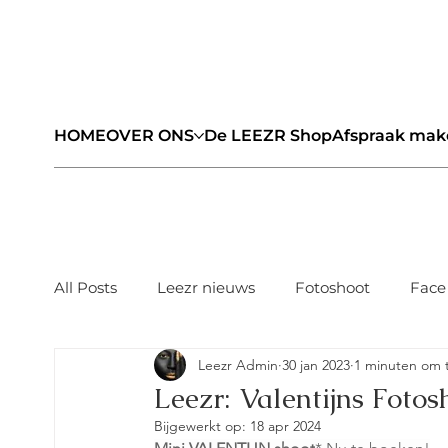
HOME
OVER ONS
De LEEZR Shop
Afspraak mak
All Posts
Leezr nieuws
Fotoshoot
Face
Leezr Admin
30 jan 2023
1 minuten om t
Leezr: Valentijns Fotos
Bijgewerkt op:
18 apr 2024