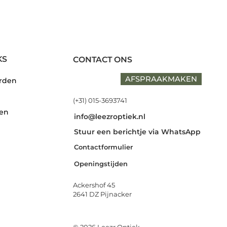
KS
CONTACT ONS
AFSPRAAKMAKEN
rden
(+31) 015-3693741
den
info@leezroptiek.nl
Stuur een berichtje via WhatsApp
Contactformulier
Openingstijden
Ackershof 45
2641 DZ Pijnacker