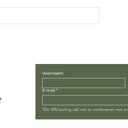
Voornaam
E-mail
*
e
*De 10% korting valt niet te combineren met a