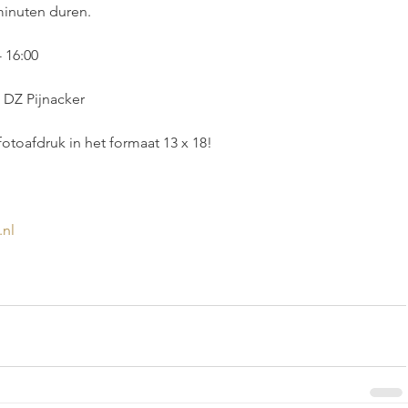
minuten duren.
- 16:00
 DZ Pijnacker
otoafdruk in het formaat 13 x 18!
.nl