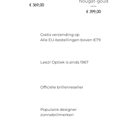
Nougat-goud
Prijs
€ 369,00
Prijs
€ 399,00
Gratis verzending op
Alle EU-bestellingen boven €79
Leezr Optiek is sinds 1967
Officiële brillenreseller
Populaire designer
zonnebrilmerken