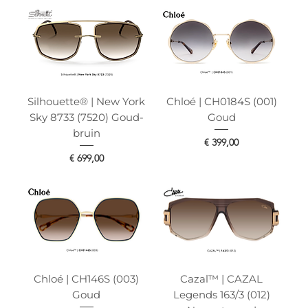
Silhouette® | New York
Chloé | CH0184S (001)
Sky 8733 (7520) Goud-
Goud
bruin
Prijs
€ 399,00
Prijs
€ 699,00
Chloé | CH146S (003)
Cazal™ | CAZAL
Goud
Legends 163/3 (012)