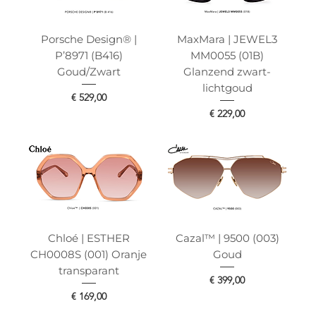
Porsche Design® |
MaxMara | JEWEL3
P’8971 (B416)
MM0055 (01B)
Goud/Zwart
Glanzend zwart-
lichtgoud
Prijs
€ 529,00
Prijs
€ 229,00
Chloé | ESTHER
Cazal™ | 9500 (003)
CH0008S (001) Oranje
Goud
transparant
Prijs
€ 399,00
Prijs
€ 169,00