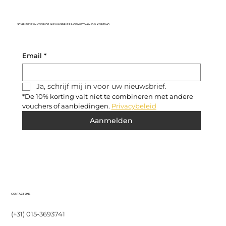
SCHRIJF JE IN VOOR DE NIEUWSBRIEF & GENIET VAN 10% KORTING
Email
*
Ja, schrijf mij in voor uw nieuwsbrief.
*De 10% korting valt niet te combineren met andere 
vouchers of aanbiedingen. 
Privacybeleid
Aanmelden
CONTACT ONS
(+31) 015-3693741