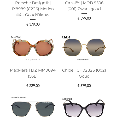
Porsche Design® |
Cazal™ | MOD 9506
P'8989 (C226) Motion
(001) Zwart-goud
#4 - Goud/Blauw
Prijs
€ 399,00
Prijs
€ 379,00
MaxMara | LIZ MM0094
Chloé | CH0282S (002)
(56E)
Goud
Prijs
Prijs
€ 229,00
€ 379,00