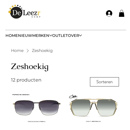
HOME
NIEUW
MERKEN
OUTLET
OVER
Home
Zeshoekig
Zeshoekig
12 producten
Sorteren