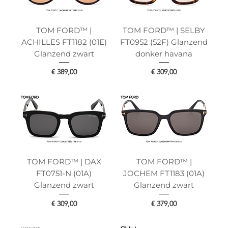
TOM FORD™ |
TOM FORD™ | SELBY
ACHILLES FT1182 (01E)
FT0952 (52F) Glanzend
Glanzend zwart
donker havana
Prijs
Prijs
€ 389,00
€ 309,00
TOM FORD™ | DAX
TOM FORD™ |
FT0751-N (01A)
JOCHEM FT1183 (01A)
Glanzend zwart
Glanzend zwart
Prijs
Prijs
€ 309,00
€ 379,00