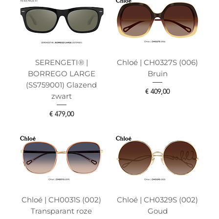
SERENGETI® |
Chloé | CH0327S (006)
BORREGO LARGE
Bruin
(SS759001) Glazend
Prijs
€ 409,00
zwart
Prijs
€ 479,00
Chloé | CH0031S (002)
Chloé | CH0329S (002)
Transparant roze
Goud