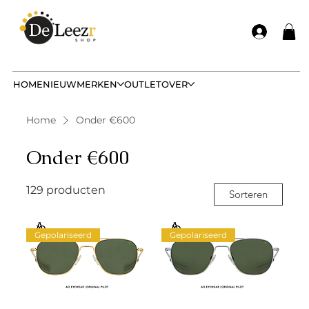
HOME
NIEUW
MERKEN
OUTLET
OVER
Home
Onder €600
Onder €600
129 producten
Sorteren
Gepolariseerd
Gepolariseerd