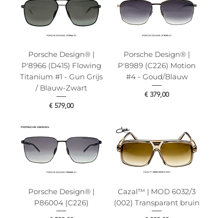
Porsche Design® |
Porsche Design® |
P'8966 (D415) Flowing
P'8989 (C226) Motion
Titanium #1 - Gun Grijs
#4 - Goud/Blauw
/ Blauw-Zwart
Prijs
€ 379,00
Prijs
€ 579,00
Porsche Design® |
Cazal™ | MOD 6032/3
P86004 (C226)
(002) Transparant bruin