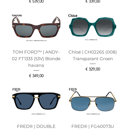
Prijs
Prijs
€ 539,00
€ 339,00
TOM FORD™ | ANDY-
Chloé | CH0226S (008)
02 FT1333 (53V) Blonde
Transparant Groen
havana
Prijs
€ 329,00
Prijs
€ 349,00
FRED® | DOUBLE
FRED® | FG40073U