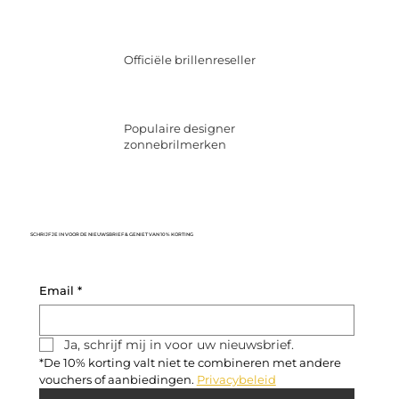
Officiële brillenreseller
Populaire designer
zonnebrilmerken
SCHRIJF JE IN VOOR DE NIEUWSBRIEF & GENIET VAN 10% KORTING
Email
*
Ja, schrijf mij in voor uw nieuwsbrief.
*De 10% korting valt niet te combineren met andere 
vouchers of aanbiedingen. 
Privacybeleid