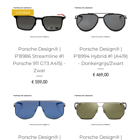
Limited
Porsche Design® |
Porsche Design® |
P’8986 Streamline #1
P'8994 Hybrid #1 (A419)
Porsche 911 GT3 A415) -
- Donkergrijs/Zwart
Zwar
Prijs
€ 469,00
Prijs
€ 559,00
Porsche Design® |
Porsche Design® |