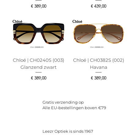
Prijs
Prijs
€ 389,00
€ 439,00
Chloé | CH0240S (003)
Chloé | CH0382S (002)
Glanzend zwart
Havana
Prijs
Prijs
€ 389,00
€ 389,00
Gratis verzending op
Alle EU-bestellingen boven €79
Leezr Optiek is sinds 1967