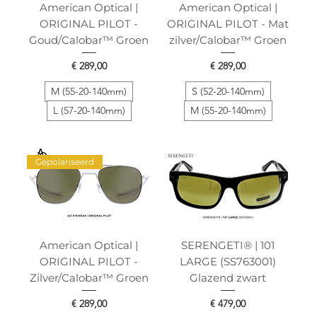
American Optical |
American Optical |
ORIGINAL PILOT -
ORIGINAL PILOT - Mat
Goud/Calobar™ Groen
zilver/Calobar™ Groen
Prijs
Prijs
€ 289,00
€ 289,00
M (55-20-140mm)
S (52-20-140mm)
L (57-20-140mm)
M (55-20-140mm)
Gepolariseerd
American Optical |
SERENGETI® | 101
ORIGINAL PILOT -
LARGE (SS763001)
Zilver/Calobar™ Groen
Glazend zwart
Prijs
Prijs
€ 289,00
€ 479,00