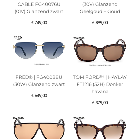
CABLE FG40076U
(30V) Glanzend
(01V) Glanzend zwart
Geelgoud – Goud
Prijs
Prijs
€ 749,00
€ 899,00
FRED® | FG40088U
TOM FORD™ | HAYLAY
(30W) Glanzend zwart
FT1216 (52H) Donker
havana
Prijs
€ 649,00
Prijs
€ 379,00