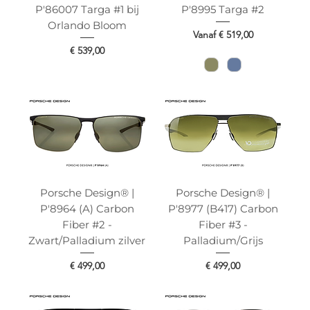
P'86007 Targa #1 bij
P'8995 Targa #2
Orlando Bloom
Verkoopprijs
Vanaf
€ 519,00
Prijs
€ 539,00
Porsche Design® |
Porsche Design® |
P'8964 (A) Carbon
P'8977 (B417) Carbon
Fiber #2 -
Fiber #3 -
Zwart/Palladium zilver
Palladium/Grijs
Prijs
Prijs
€ 499,00
€ 499,00